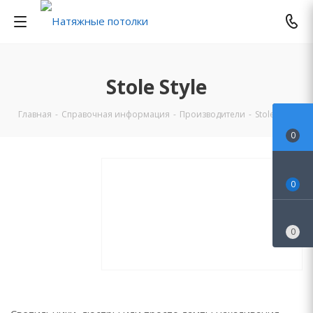
Stole Style
Главная
-
Справочная информация
-
Производители
-
Stole Style
0
0
0