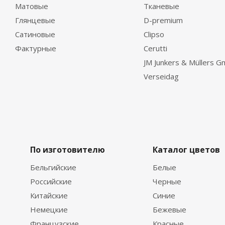
Матовые
Тканевые
Глянцевые
D-premium
Сатиновые
Clipso
Фактурные
Cerutti
JM Junkers & Müllers 
Verseidag
По изготовителю
Каталог цветов
Бельгийские
Белые
Российские
Черные
Китайские
Синие
Немецкие
Бежевые
Французские
Красные