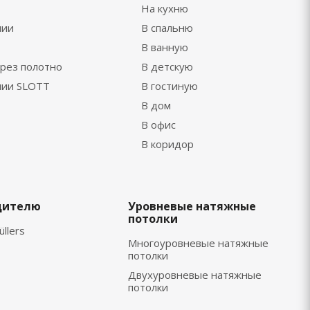
На кухню
нии
В спальню
В ванную
рез полотно
В детскую
нии SLOTT
В гостиную
В дом
В офис
В коридор
дителю
Уровневые натяжные
потолки
üllers
Многоуровневые натяжные
потолки
Двухуровневые натяжные
потолки