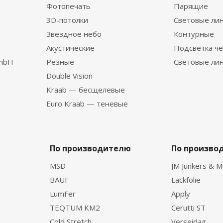
Фотопечать
Парящие
3D-потолки
Световые ли
Звездное небо
Контурные
Акустические
Подсветка че
GmbH
Резные
Световые ли
Double Vision
Kraab — бесщелевые
Euro Kraab — теневые
По производителю
По произво
MSD
JM Junkers & M
BAUF
Lackfolie
LumFer
Apply
TEQTUM KM2
Cerutti ST
Cold Stretch
Verseidag