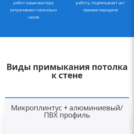
работ наши мастера
работу, подписывает акт
затрачивают несколько
приема передачи
часов
Виды примыкания потолка
к стене
Микроплинтус + алюминиевый/
ПВХ профиль