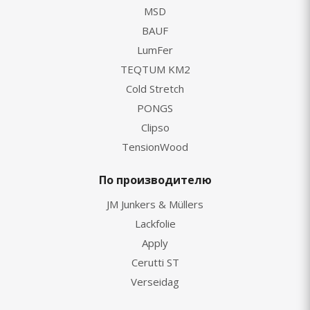
MSD
BAUF
LumFer
TEQTUM KM2
Cold Stretch
PONGS
Clipso
TensionWood
По производителю
JM Junkers & Müllers
Lackfolie
Apply
Cerutti ST
Verseidag