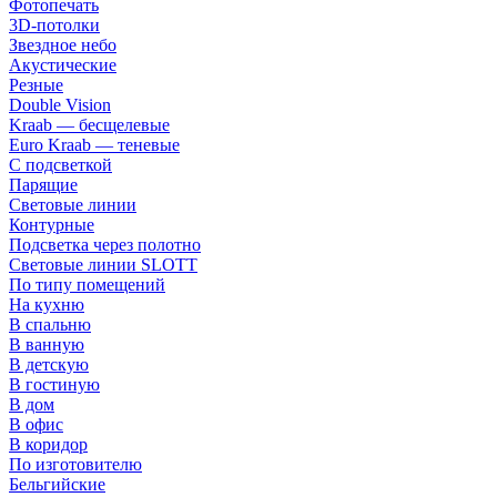
Фотопечать
3D-потолки
Звездное небо
Акустические
Резные
Double Vision
Kraab — бесщелевые
Euro Kraab — теневые
С подсветкой
Парящие
Световые линии
Контурные
Подсветка через полотно
Световые линии SLOTT
По типу помещений
На кухню
В спальню
В ванную
В детскую
В гостиную
В дом
В офис
В коридор
По изготовителю
Бельгийские