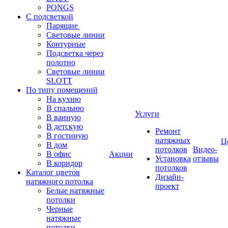
PONGS
С подсветкой
Парящие
Световые линии
Контурные
Подсветка через
полотно
Световые линии
SLOTT
По типу помещений
На кухню
В спальню
Услуги
В ванную
В детскую
Ремонт
В гостиную
натяжных
Ц
В дом
потолков
Видео-
В офис
Акции
Установка
отзывы
В коридор
потолков
Каталог цветов
Дизайн-
натяжного потолка
проект
Белые натяжные
потолки
Черные
натяжные
потолки