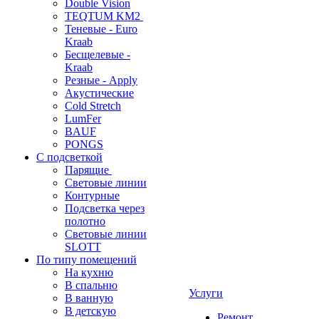
Double Vision
TEQTUM KM2
Теневые - Euro
Kraab
Бесщелевые -
Kraab
Резные - Apply
Акустические
Cold Stretch
LumFer
BAUF
PONGS
С подсветкой
Парящие
Световые линии
Контурные
Подсветка через
полотно
Световые линии
SLOTT
По типу помещений
На кухню
В спальню
Услуги
В ванную
В детскую
Ремонт