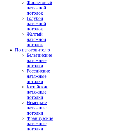
Фиолетовый
натяжной
потолок
Голубой
натяжной
потолок
Желтый
натяжной
потолок
По изготовителю
Бельгийские
натяжные
потолки
Российские
натяжные
потолки
Китайские
натяжные
потолки
Немецкие
натяжные
потолки
Французские
натяжные
потолки