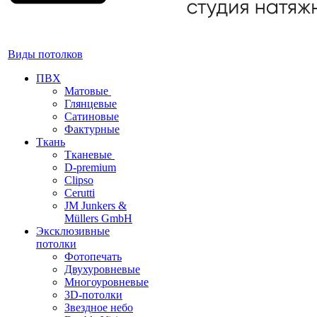
Виды потолков
ПВХ
Матовые
Глянцевые
Сатиновые
Фактурные
Ткань
Тканевые
D-premium
Clipso
Cerutti
JM Junkers &
Müllers GmbH
Эксклюзивные
потолки
Фотопечать
Двухуровневые
Многоуровневые
3D-потолки
Звездное небо