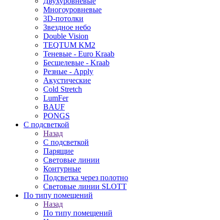
Двухуровневые
Многоуровневые
3D-потолки
Звездное небо
Double Vision
TEQTUM KM2
Теневые - Euro Kraab
Бесщелевые - Kraab
Резные - Apply
Акустические
Cold Stretch
LumFer
BAUF
PONGS
С подсветкой
Назад
С подсветкой
Парящие
Световые линии
Контурные
Подсветка через полотно
Световые линии SLOTT
По типу помещений
Назад
По типу помещений