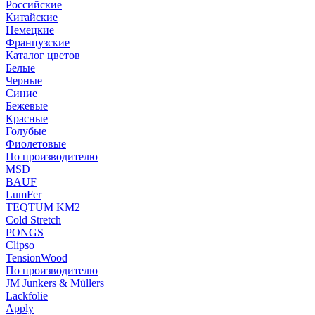
Российские
Китайские
Немецкие
Французские
Каталог цветов
Белые
Черные
Синие
Бежевые
Красные
Голубые
Фиолетовые
По производителю
MSD
BAUF
LumFer
TEQTUM KM2
Cold Stretch
PONGS
Clipso
TensionWood
По производителю
JM Junkers & Müllers
Lackfolie
Apply