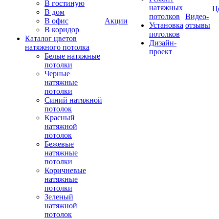
В гостиную
натяжных
Ц
В дом
потолков
Видео-
В офис
Акции
Установка
отзывы
В коридор
потолков
Каталог цветов
Дизайн-
натяжного потолка
проект
Белые натяжные
потолки
Черные
натяжные
потолки
Синий натяжной
потолок
Красный
натяжной
потолок
Бежевые
натяжные
потолки
Коричневые
натяжные
потолки
Зеленый
натяжной
потолок