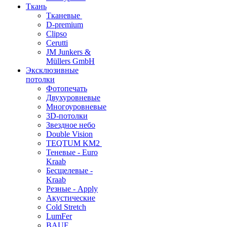
Ткань
Тканевые
D-premium
Clipso
Cerutti
JM Junkers &
Müllers GmbH
Эксклюзивные
потолки
Фотопечать
Двухуровневые
Многоуровневые
3D-потолки
Звездное небо
Double Vision
TEQTUM KM2
Теневые - Euro
Kraab
Бесщелевые -
Kraab
Резные - Apply
Акустические
Cold Stretch
LumFer
BAUF