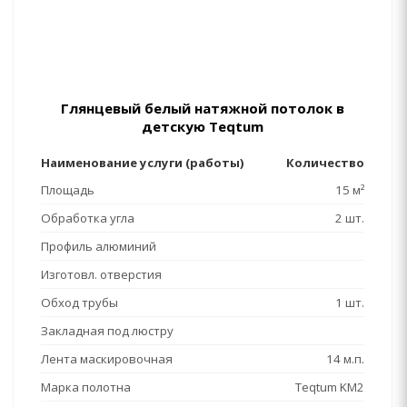
Глянцевый белый натяжной потолок в
детскую Teqtum
Наименование услуги (работы)
Количество
Площадь
15 м²
Обработка угла
2 шт.
Профиль алюминий
Изготовл. отверстия
Обход трубы
1 шт.
Закладная под люстру
Лента маскировочная
14 м.п.
Марка полотна
Teqtum KM2