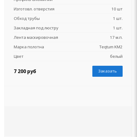
Изготовл. отверстия
10 шт
Обход трубы
1 шт.
Закладная под люстру
1 шт.
Лента маскировочная
17 м.п.
Марка полотна
Teqtum KM2
Цвет
белый
7 200 руб
Заказать