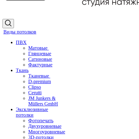
Виды потолков
ПВХ
Матовые
Глянцевые
Сатиновые
Фактурные
Ткань
Тканевые
D-premium
Clipso
Cerutti
JM Junkers &
Müllers GmbH
Эксклюзивные
потолки
Фотопечать
Двухуровневые
Многоуровневые
3D-потолки