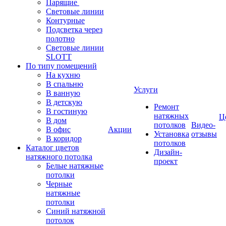
Парящие
Световые линии
Контурные
Подсветка через
полотно
Световые линии
SLOTT
По типу помещений
На кухню
В спальню
Услуги
В ванную
В детскую
Ремонт
В гостиную
натяжных
Ц
В дом
потолков
Видео-
В офис
Акции
Установка
отзывы
В коридор
потолков
Каталог цветов
Дизайн-
натяжного потолка
проект
Белые натяжные
потолки
Черные
натяжные
потолки
Синий натяжной
потолок