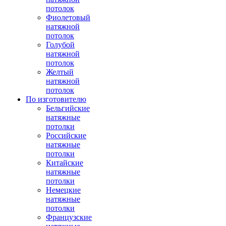
потолок
Фиолетовый
натяжной
потолок
Голубой
натяжной
потолок
Желтый
натяжной
потолок
По изготовителю
Бельгийские
натяжные
потолки
Российские
натяжные
потолки
Китайские
натяжные
потолки
Немецкие
натяжные
потолки
Французские