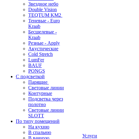
Звездное небо
Double Vision
TEQTUM KM2
Теневые - Euro
Kraab
Бесщелевые -
Kraab
Резные - Apply
Акустические
Cold Stretch
LumFer
BAUF
PONGS
С подсветкой
Парящие
Световые линии
Контурные
Подсветка через
полотно
Световые линии
SLOTT
По типу помещений
На кухню
В спальню
Услуги
В ванную