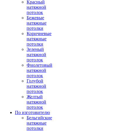
Красный
натяжной
потолок
Бежевые
натяжные
потолки
Коричневые
натяжные
потолки
Зеленый
натяжной
потолок
Фиолетовый
натяжной
потолок
Голубой
натяжной
потолок
Желтый
натяжной
потолок
По изготовителю
Бельгийские
натяжные
потолки