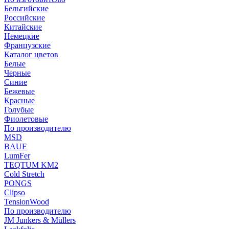
Бельгийские
Российские
Китайские
Немецкие
Французские
Каталог цветов
Белые
Черные
Синие
Бежевые
Красные
Голубые
Фиолетовые
По производителю
MSD
BAUF
LumFer
TEQTUM KM2
Cold Stretch
PONGS
Clipso
TensionWood
По производителю
JM Junkers & Müllers