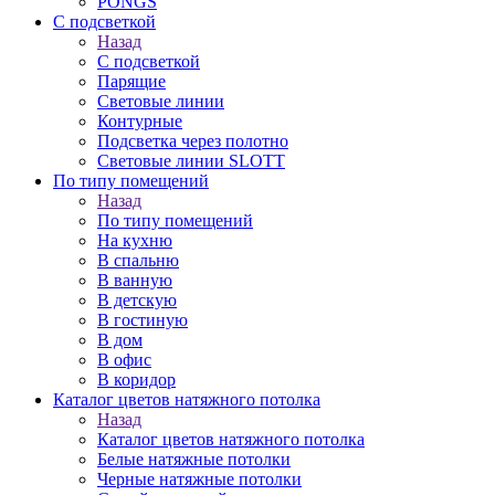
PONGS
С подсветкой
Назад
С подсветкой
Парящие
Световые линии
Контурные
Подсветка через полотно
Световые линии SLOTT
По типу помещений
Назад
По типу помещений
На кухню
В спальню
В ванную
В детскую
В гостиную
В дом
В офис
В коридор
Каталог цветов натяжного потолка
Назад
Каталог цветов натяжного потолка
Белые натяжные потолки
Черные натяжные потолки