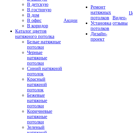
В детскую
Ремонт
В гостиную
натяжных
Ц
В дом
потолков
Видео-
В офис
Акции
Установка
отзывы
В коридор
потолков
Каталог цветов
Дизайн-
натяжного потолка
проект
Белые натяжные
потолки
Черные
натяжные
потолки
Синий натяжной
потолок
Красный
натяжной
потолок
Бежевые
натяжные
потолки
Коричневые
натяжные
потолки
Зеленый
натяжной