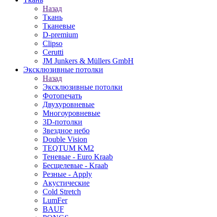
Назад
Ткань
Тканевые
D-premium
Clipso
Cerutti
JM Junkers & Müllers GmbH
Эксклюзивные потолки
Назад
Эксклюзивные потолки
Фотопечать
Двухуровневые
Многоуровневые
3D-потолки
Звездное небо
Double Vision
TEQTUM KM2
Теневые - Euro Kraab
Бесщелевые - Kraab
Резные - Apply
Акустические
Cold Stretch
LumFer
BAUF