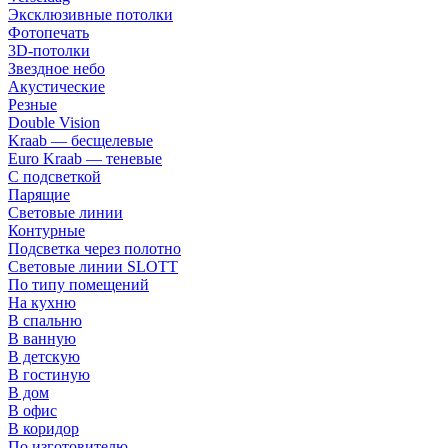
Эксклюзивные потолки
Фотопечать
3D-потолки
Звездное небо
Акустические
Резные
Double Vision
Kraab — бесщелевые
Euro Kraab — теневые
С подсветкой
Парящие
Световые линии
Контурные
Подсветка через полотно
Световые линии SLOTT
По типу помещений
На кухню
В спальню
В ванную
В детскую
В гостиную
В дом
В офис
В коридор
По изготовителю