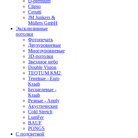
D-premium
Clipso
Cerutti
JM Junkers &
Müllers GmbH
Эксклюзивные
потолки
Фотопечать
Двухуровневые
Многоуровневые
3D-потолки
Звездное небо
Double Vision
TEQTUM KM2
Теневые - Euro
Kraab
Бесщелевые -
Kraab
Резные - Apply
Акустические
Cold Stretch
LumFer
BAUF
PONGS
С подсветкой