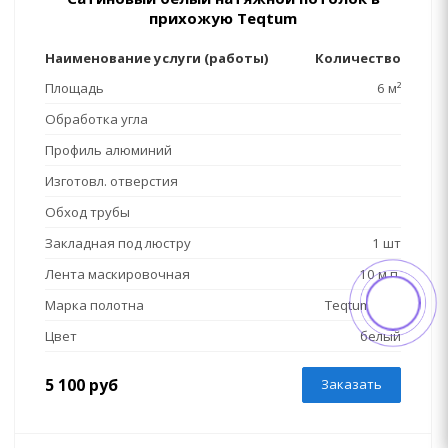
прихожую Teqtum
Наименование услуги (работы)
Количество
Площадь
6 м²
Обработка угла
Профиль алюминий
Изготовл. отверстия
Обход трубы
Закладная под люстру
1 шт
Лента маскировочная
10 м.п.
Марка полотна
Teqtum KM2
Цвет
белый
5 100 руб
Заказать