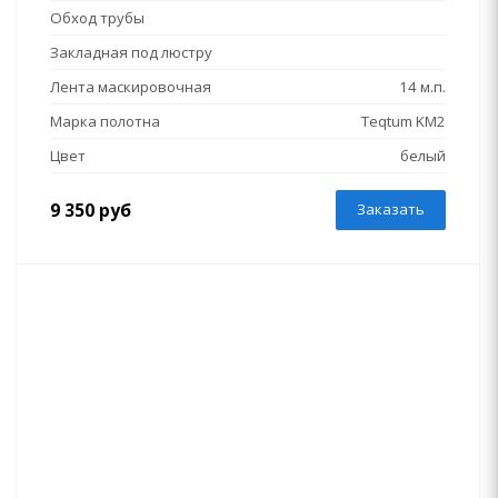
Обход трубы
Закладная под люстру
Лента маскировочная
14 м.п.
Марка полотна
Teqtum KM2
Цвет
белый
9 350 руб
Заказать