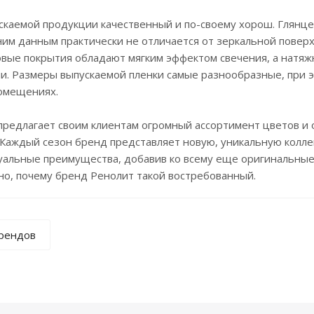
скаемой продукции качественный и по-своему хорош. Глянц
им данным практически не отличается от зеркальной поверх
вые покрытия обладают мягким эффектом свечения, а натяжны
и. Размеры выпускаемой пленки самые разнообразные, при э
омещениях.
 предлагает своим клиентам огромный ассортимент цветов и 
. Каждый сезон бренд представляет новую, уникальную кол
уальные преимущества, добавив ко всему еще оригинальные
но, почему бренд Ренолит такой востребованный.
брендов