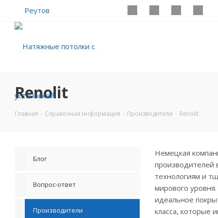
Реутов
Renolit
Главная
-
Справочная информация
-
Производители
-
Renolit
Немецкая компани
Блог
производителей в
технологиям и тщ
Вопрос-ответ
мирового уровня.
идеальное покрыт
Производители
класса, которые 