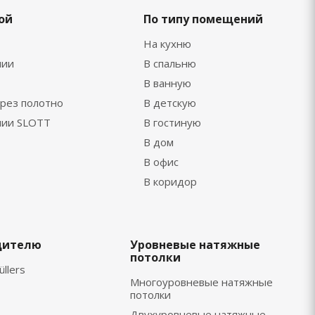
ой
По типу помещений
На кухню
нии
В спальню
В ванную
рез полотно
В детскую
нии SLOTT
В гостиную
В дом
В офис
В коридор
дителю
Уровневые натяжные
потолки
üllers
Многоуровневые натяжные
потолки
Двухуровневые натяжные