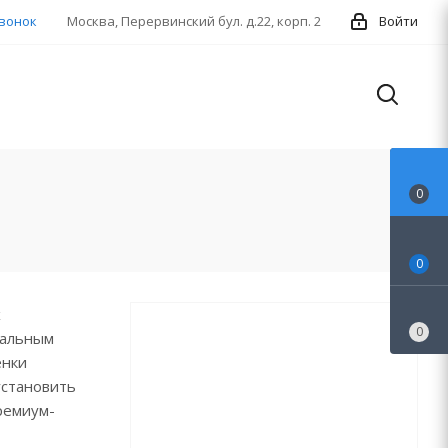
звонок
Москва, Перервинский бул. д.22, корп. 2
Войти
0
0
х
0
кальным
енки
установить
ремиум-