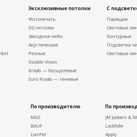
Эксклюзивные потолки
С подсветк
Фотопечать
Парящие
3D-потолки
Световые ли
Звездное небо
Контурные
Акустические
Подсветка че
GmbH
Резные
Световые ли
Double Vision
Kraab — бесщелевые
Euro Kraab — теневые
По производителю
По произво
MSD
JM Junkers & M
BAUF
Lackfolie
LumFer
Apply