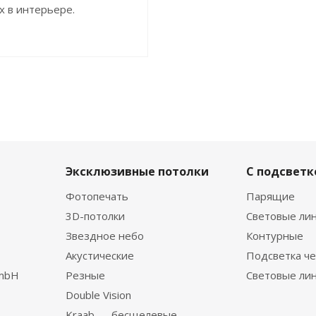
х в интерьере.
Эксклюзивные потолки
С подсветк
Фотопечать
Парящие
3D-потолки
Световые ли
Звездное небо
Контурные
Акустические
Подсветка че
GmbH
Резные
Световые ли
Double Vision
Kraab — бесщелевые