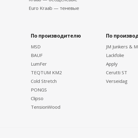
Euro Kraab — теневые
По производителю
По произво
MSD
JM Junkers & M
BAUF
Lackfolie
LumFer
Apply
TEQTUM KM2
Cerutti ST
Cold Stretch
Verseidag
PONGS
Clipso
TensionWood