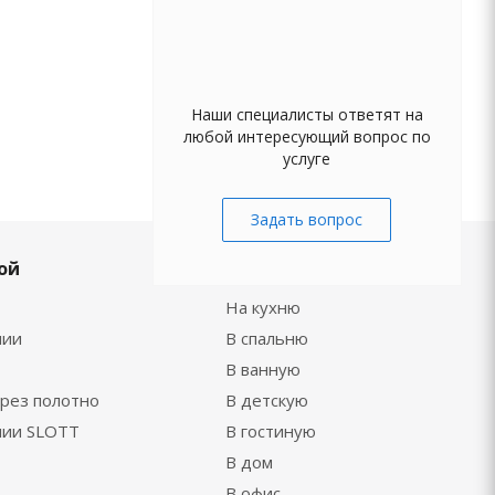
Наши специалисты ответят на
любой интересующий вопрос по
услуге
Задать вопрос
ой
По типу помещений
На кухню
нии
В спальню
В ванную
рез полотно
В детскую
нии SLOTT
В гостиную
В дом
В офис